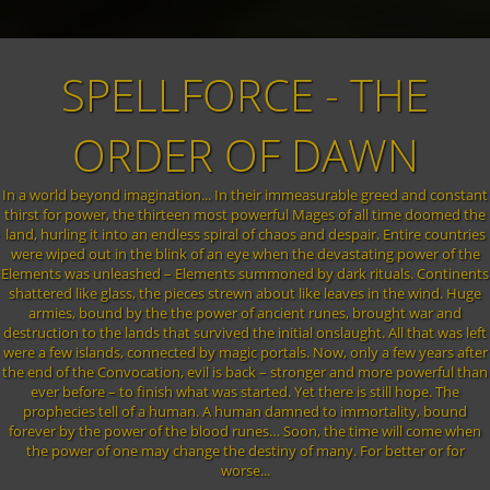
SPELLFORCE - THE
ORDER OF DAWN
In a world beyond imagination... In their immeasurable greed and constant
thirst for power, the thirteen most powerful Mages of all time doomed the
land, hurling it into an endless spiral of chaos and despair. Entire countries
were wiped out in the blink of an eye when the devastating power of the
Elements was unleashed – Elements summoned by dark rituals. Continents
shattered like glass, the pieces strewn about like leaves in the wind. Huge
armies, bound by the the power of ancient runes, brought war and
destruction to the lands that survived the initial onslaught. All that was left
were a few islands, connected by magic portals. Now, only a few years after
the end of the Convocation, evil is back – stronger and more powerful than
ever before – to finish what was started. Yet there is still hope. The
prophecies tell of a human. A human damned to immortality, bound
forever by the power of the blood runes… Soon, the time will come when
the power of one may change the destiny of many. For better or for
worse...