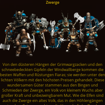
Zwerge
Einheiten
Live Chat
Zwerge
Fansite Kit
Artworks
Steam
🇩🇪
Dev. Diary
SpellForce 1
Mod-Support
Orks
Patches
Fan Art
GoG
Presse
SpellForce 2
Trolle
SpellForce 2 - Master of War
Making of
THQN
SpellForce 3
Dunkelelfen
SpellForce 2 - Master of War @ Android
Conquest of Eo
Von den düsteren Hängen der Grimwargzacken und den
schneebedeckten Gipfeln der Windwallberge kommen die
besten Waffen und Rüstungen Fiaras; sie werden unter den
Shaikan
SpellForce - Fan Hub & Wiki @ Android
lichten Völkern mit den höchsten Preisen gehandelt. Diese
wundersamen Güter stammen aus den Bingen und
Schmieden der Zwerge, ein Volk von kleinem Wuchs aber
Untote
großer Kraft und unbezwingbarem Mut. Wie die Elfen sind
auch die Zwerge ein altes Volk, das in den Höhlengängen