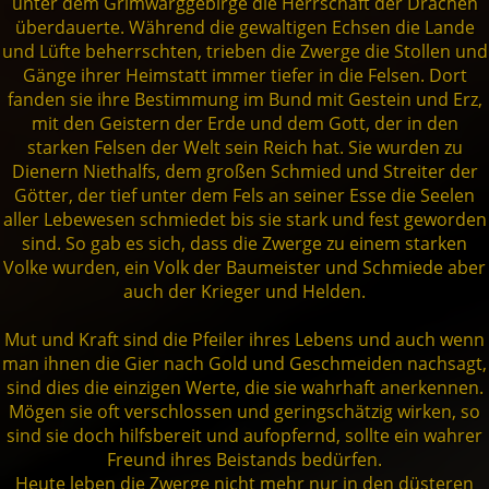
unter dem Grimwarggebirge die Herrschaft der Drachen
Dämonen
überdauerte. Während die gewaltigen Echsen die Lande
und Lüfte beherrschten, trieben die Zwerge die Stollen und
Gänge ihrer Heimstatt immer tiefer in die Felsen. Dort
Drachen
fanden sie ihre Bestimmung im Bund mit Gestein und Erz,
mit den Geistern der Erde und dem Gott, der in den
starken Felsen der Welt sein Reich hat. Sie wurden zu
Former
Dienern Niethalfs, dem großen Schmied und Streiter der
Götter, der tief unter dem Fels an seiner Esse die Seelen
aller Lebewesen schmiedet bis sie stark und fest geworden
Schatten
sind. So gab es sich, dass die Zwerge zu einem starken
Volke wurden, ein Volk der Baumeister und Schmiede aber
auch der Krieger und Helden.
Kreaturen
Mut und Kraft sind die Pfeiler ihres Lebens und auch wenn
man ihnen die Gier nach Gold und Geschmeiden nachsagt,
Helden
sind dies die einzigen Werte, die sie wahrhaft anerkennen.
Mögen sie oft verschlossen und geringschätzig wirken, so
sind sie doch hilfsbereit und aufopfernd, sollte ein wahrer
Freund ihres Beistands bedürfen.
Heute leben die Zwerge nicht mehr nur in den düsteren